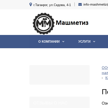
info-mashmetiz
г.Таганрог, ул.Седова, 4-1
О КОМПАНИИ
УСЛУГИ
ООО
на
К
П
ОТЗЫВЫ О НАС
Озн