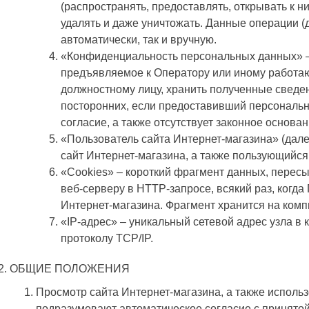
(распространять, предоставлять, открывать к ни
удалять и даже уничтожать. Данные операции (
автоматически, так и вручную.
«Конфиденциальность персональных данных» –
предъявляемое к Оператору или иному работа
должностному лицу, хранить полученные сведен
посторонних, если предоставивший персональ
согласие, а также отсутствует законное основа
«Пользователь сайта Интернет-магазина» (дале
сайт Интернет-магазина, а также пользующийся
«Cookies» – короткий фрагмент данных, перес
веб-серверу в HTTP-запросе, всякий раз, когда
Интернет-магазина. Фрагмент хранится на ком
«IP-адрес» – уникальный сетевой адрес узла в 
протоколу TCP/IP.
ОБЩИЕ ПОЛОЖЕНИЯ
Просмотр сайта Интернет-магазина, а также исполь
подразумевают автоматическое согласие с принято