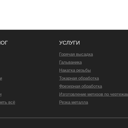
ЛОГ
УСЛУГИ
Горячая высадка
Гальваника
Накатка резьбы
и
Токарная обработка
Фрезерная обработка
и
Изготовление метизов по чертежа
еть всё
Резка металла