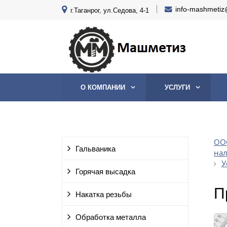
info-mashmetiz
г.Таганрог, ул.Седова, 4-1
О КОМПАНИИ
УСЛУГИ
ООО
Гальваника
на
У
Горячая высадка
П
Накатка резьбы
Обработка металла