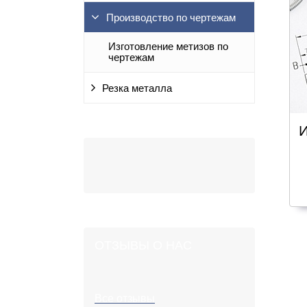
Производство по чертежам
Изготовление метизов по
чертежам
Резка металла
И
ОТЗЫВЫ О НАС
Все отзывы