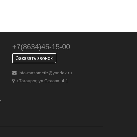
+7(8634)45-15-00
Заказать звонок
info-mashmetiz@yandex.ru
г.Таганрог, ул.Седова, 4-1
м