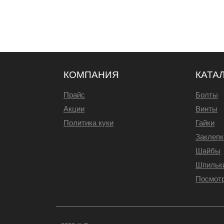
КОМПАНИЯ
КАТА
Прайс
Болты
Акции
Винты
Политика куки
Гайки
Заклепк
Шайбы
Шпильк
Посмотр